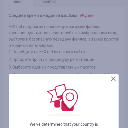
ИНФО
ГАРАНТИЯ
Среднее время ожидания кэшбэка:
99 дней
FEX.net предлагает анонимную загрузку файлов,
хранение данных пользователей в зашифрованном виде,
быструю и безопасную передачу файлов, а также простой
и мощный email-сервис.
1. Перейдите на FEX.net из нашего сайта
2. Пройдите простую процедуру регистрации
3. Выберите один из представленных пакетов
4. Проведите оплату и получите кешбек от Smarty.Sale
Примечания: кешбек осуществляется при первой покупке
любого пакета от FEX.net
1024 Гб на 3 мес. за 90.00 UAH
1024 Гб на 6 мес. за 180.00 UAH
1024 Гб на 12 мес. за 330.00 UAH
We've determined that your country is
2048 Гб на 12 мес. за 990.00 UAH