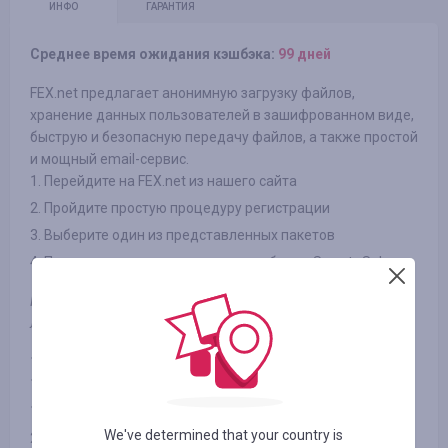
ИНФО
ГАРАНТИЯ
Среднее время ожидания кэшбэка:
99 дней
FEX.net предлагает анонимную загрузку файлов,
хранение данных пользователей в зашифрованном виде,
быструю и безопасную передачу файлов, а также простой
и мощный email-сервис.
1. Перейдите на FEX.net из нашего сайта
2. Пройдите простую процедуру регистрации
3. Выберите один из представленных пакетов
4. Проведите оплату и получите кешбек от Smarty.Sale
Примечания: кешбек осуществляется при первой покупке
любого пакета от FEX.net
1024 Гб на 3 мес. за 90.00 UAH
1024 Гб на 6 мес. за 180.00 UAH
1024 Гб на 12 мес. за 330.00 UAH
We've determined that your country is
2048 Гб на 12 мес. за 990.00 UAH