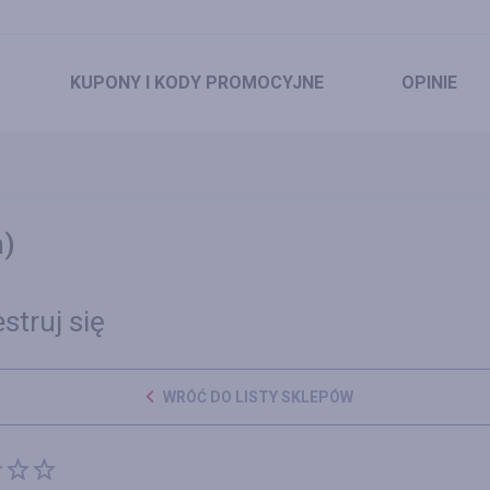
KUPONY
I KODY PROMOCYJNE
OPINIE
a)
struj się
WRÓĆ DO LISTY SKLEPÓW