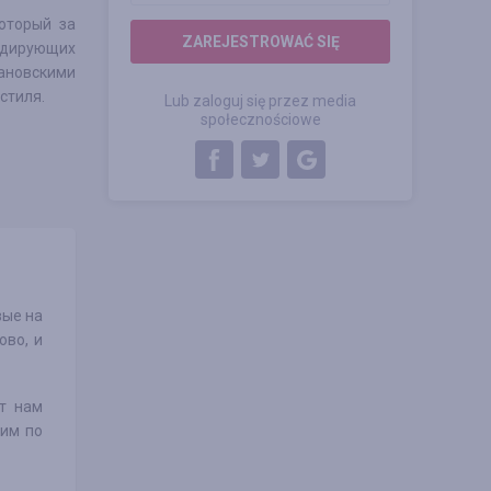
который за
ZAREJESTROWAĆ SIĘ
идирующих
новскими
стиля.
Lub zaloguj się przez media
społecznościowe
вые на
ово, и
т нам
 им по