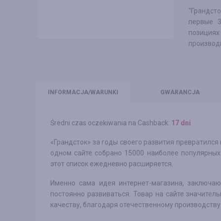
"Грандст
первые 3
позиция
производи
INFO
RMACJA/WARUNKI
GWARANCJA
Średni czas oczekiwania na Cashback:
17 dni
«Грандсток» за годы своего развития превратился
одном сайте собрано 15000 наиболее популярных
этот список ежедневно расширяется.
Именно сама идея интернет-магазина, заключаю
постоянно развиваться. Товар на сайте значитель
качеству, благодаря отечественному производству 