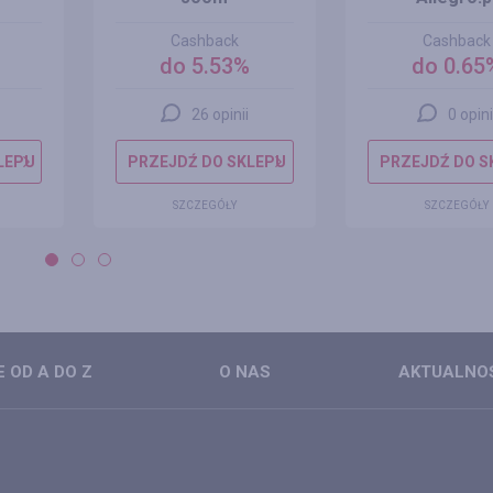
Cashback
Cashback
do 5.53%
do 0.65
26 opinii
0 opini
LEPU
PRZEJDŹ DO SKLEPU
PRZEJDŹ DO S
SZCZEGÓŁY
SZCZEGÓŁY
 OD A DO Z
O NAS
AKTUALNO