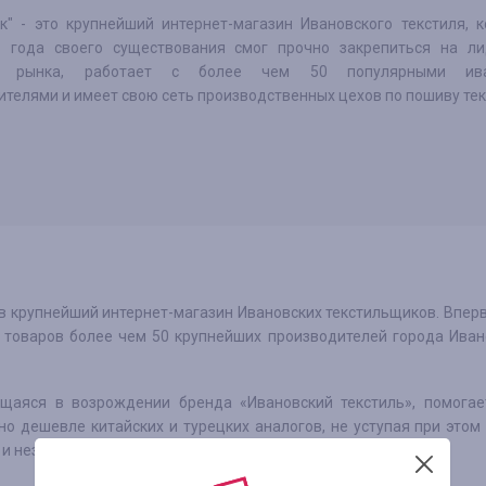
ок" - это крупнейший интернет-магазин Ивановского текстиля, 
 года своего существования смог прочно закрепиться на л
х рынка, работает с более чем 50 популярными ива
телями и имеет свою сеть производственных цехов по пошиву тек
 в крупнейший интернет-магазин Ивановских текстильщиков. Впер
 товаров более чем 50 крупнейших производителей города Иван
щаяся в возрождении бренда «Ивановский текстиль», помогае
но дешевле китайских и турецких аналогов, не уступая при этом
и независимости от колебания курса валют.