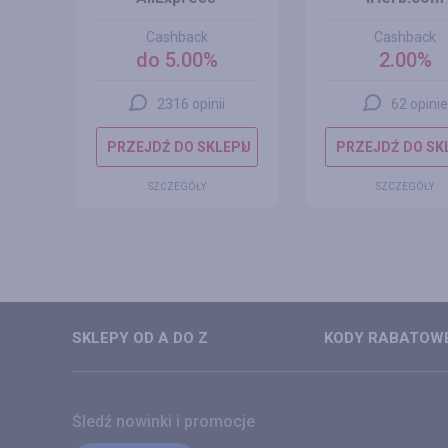
Cashback
Cashback
%
do 5.00%
2.00%
2316 opinii
62 opinie
EPU
PRZEJDŹ DO SKLEPU
PRZEJDŹ DO SK
SZCZEGÓŁY
SZCZEGÓŁY
SKLEPY OD A DO Z
KODY RABATOWE
Śledź nowinki i promocje