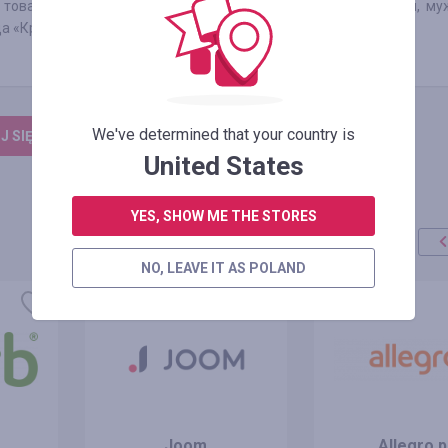
товары на нашем сайте – это текстиль, трикотаж (женский, му
а «Красная Пресня» (бижутерия и серебро).
We've determined that your country is
 SIĘ, ŻEBY ZOSTAWIĆ OPINIĘ
United States
YES, SHOW ME THE STORES
NO, LEAVE IT AS POLAND
Joom
Allegro.p