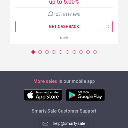
up to 5.00%
2316 reviews
GET CASHBACK
MORE
More sales
in our mobile app
Smarty.Sale Customer Support
help@smarty.sale