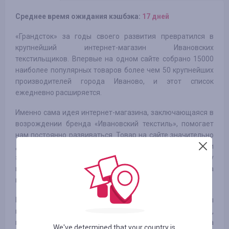
Среднее время ожидания кэшбэка:
17 дней
«Грандсток» за годы своего развития превратился в
крупнейший интернет-магазин Ивановских
текстильщиков. Впервые на одном сайте собрано 15000
наиболее популярных товаров более чем 50 крупнейших
производителей города Иваново, и этот список
ежедневно расширяется.
Именно сама идея интернет-магазина, заключающаяся в
возрождении бренда «Ивановский текстиль», помогает
нам постоянно развиваться. Товар на сайте значительно
дешевле китайских и турецких аналогов, не уступая при
этом им по качеству, благодаря отечественному
производству и независимости от колебания курса
валют.
Партнерская программа распространяется на все товары
на нашем сайте – это текстиль, трикотаж (женский,
мужской, детский) и ювелирные изделия производства
We've determined that your country is