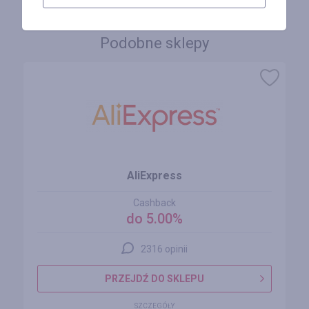
Podobne sklepy
AliExpress
Cashback
do 5.00%
2316 opinii
PRZEJDŹ DO SKLEPU
SZCZEGÓŁY