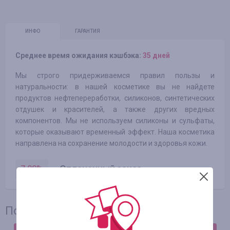
ИНФО
ГАРАНТИЯ
Среднее время ожидания кэшбэка:
35 дней
Мы строго придерживаемся правил пользы и
натуральности: в нашей косметике вы не найдете
продуктов нефтепереработки, силиконов, синтетических
отдушек и красителей, а также других вредных
компонентов. Мы не используем силиконы и сульфаты,
которые оказывают временный эффект. Наша косметика
направлена на сохранение молодости и здоровья кожи.
Оплаченный заказ
7.00
%
Последние отзывы