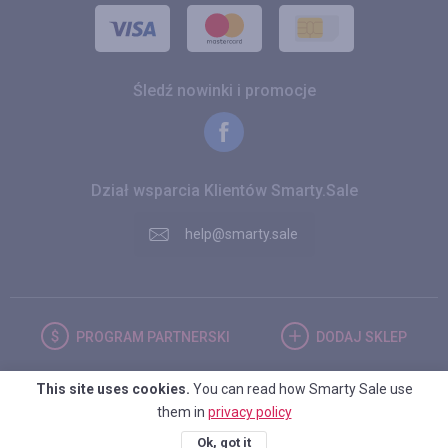
Śledź nowinki i promocje
Dział wsparcia Klientów Smarty.Sale
help@smarty.sale
PROGRAM
PARTNERSKI
DODAJ
SKLEP
This site uses cookies.
You can read how Smarty Sale use
POLSKA
them in
privacy policy
Ok, got it