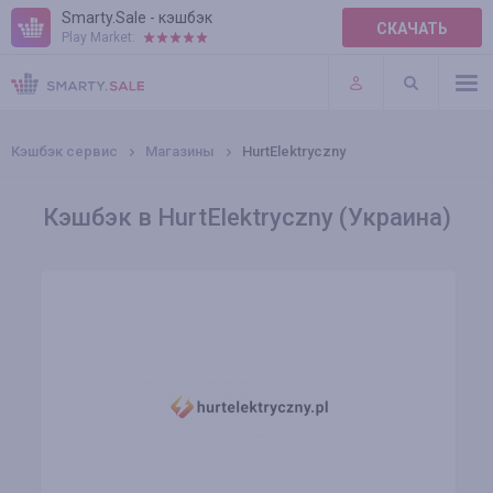
Smarty.Sale - кэшбэк
СКАЧАТЬ
Play Market:
ПРАВИЛА
ПЛАГИНЫ
Кэшбэк сервис
Магазины
HurtElektryczny
Кэшбэк в HurtElektryczny (Украина)