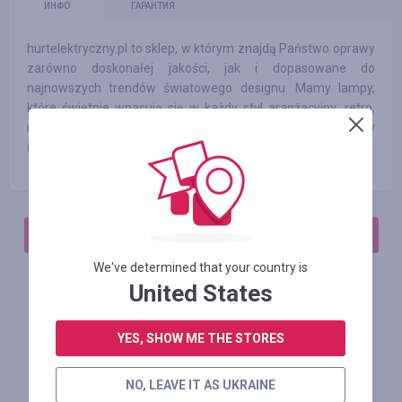
ИНФО
ГАРАНТИЯ
hurtelektryczny.pl to sklep, w którym znajdą Państwo oprawy
zarówno doskonałej jakości, jak i dopasowane do
najnowszych trendów światowego designu. Mamy lampy,
które świetnie wpasują się w każdy styl aranżacyjny: retro,
nowoczesny, skandynawski, loftowy, glamour czy
industrialny.
АВТОРИЗИРУЙТЕСЬ, ЧТОБЫ ОСТАВИТЬ ОТЗЫВ
We've determined that your country is
United States
Похожие магазины
YES, SHOW ME THE STORES
NO, LEAVE IT AS UKRAINE