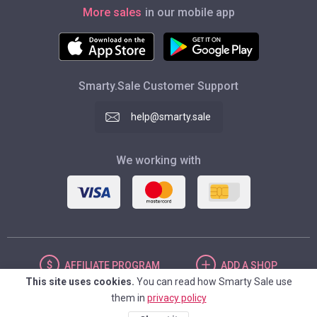
More sales
in our mobile app
Smarty.Sale Customer Support
help@smarty.sale
We working with
AFFILIATE
PROGRAM
ADD
A SHOP
This site uses cookies.
You can read how Smarty Sale use
them in
privacy policy
UNITED STATES