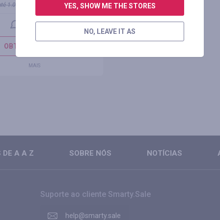
até 2.00%
até
1.00
%
YES, SHOW ME THE STORES
1 avaliação
NO, LEAVE IT AS
OBTER CASHBACK
MAIS
DE A A Z
SOBRE NÓS
NOTÍCIAS
Suporte ao cliente Smarty.Sale
help@smarty.sale