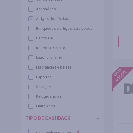
Acessórios
Artigos domésticos
Brinquedos e artigos para bebês
Hardware
Roupas e sapatos
Lazer e turismo
Fragrâncias e beleza
oferta
+100%
Esportes
Serviços
Relógios, joias
Eletrônicos
TIPO DE CASHBACK
hot
Cashback aumentado