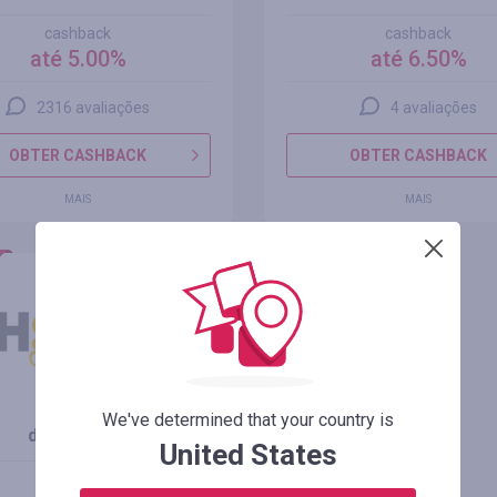
cashback
cashback
até 5.00%
até 6.50%
2316 avaliações
4 avaliações
OBTER CASHBACK
OBTER CASHBACK
MAIS
MAIS
We've determined that your country is
dhgate.com
United States
cashback