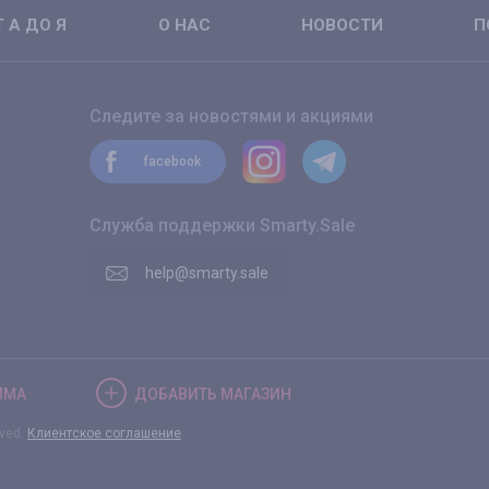
 А ДО Я
О НАС
НОВОСТИ
П
Следите за новостями и акциями
facebook
Служба поддержки Smarty.Sale
help@smarty.sale
ММА
ДОБАВИТЬ
МАГАЗИН
rved.
Клиентское соглашение