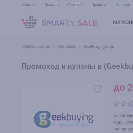
О нас
Новости
Помощь
Правила
Плагины
МАГАЗИ
Кэшбэк сервис
Магазины
Geekbuying.com
Промокод и купоны в (Geekbu
до
2
GeekBuyi
году, кот
планшето