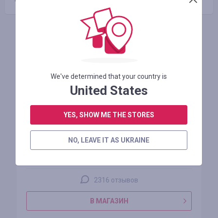
Похожие магазины
We've determined that your country is
United States
YES, SHOW ME THE STORES
AliExpress
NO, LEAVE IT AS UKRAINE
кэшбэк
до 5.00%
2316 отзывов
В МАГАЗИН