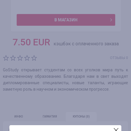
В МАГАЗИН
7.50
EUR
кэшбэк с оплаченного заказа
ОТЗЫВЫ 0
GoStudy открывает студентам со всех уголков мира путь к
качественному образованию. Благодаря нам в свет выходят
дипломированные специалисты, новые таланты, играющие
заметную роль в научном и экономическом прогрессе.
ИНФО
ГАРАНТИЯ
КУПОНЫ
(0)
Промокоды отсутствуют