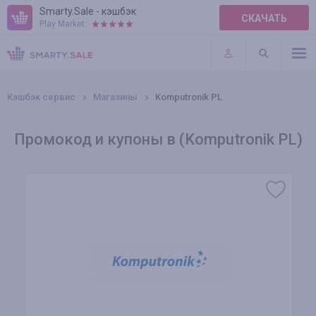
Smarty.Sale - кэшбэк
СКАЧАТЬ
Play Market:
ПРАВИЛА
ПЛАГИНЫ
Кэшбэк сервис
Магазины
Komputronik PL
Промокод и купоны в (Komputronik PL)