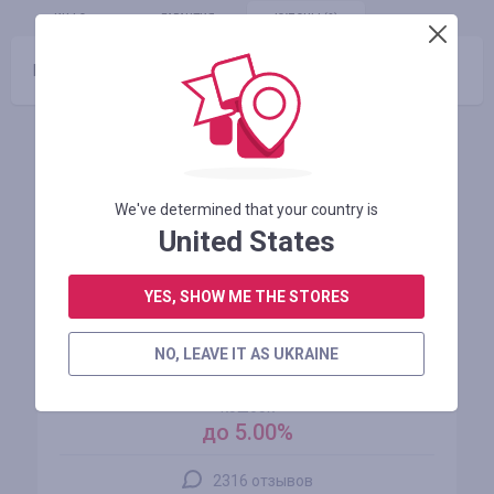
ИНФО
ГАРАНТИЯ
КУПОНЫ
(0)
Промокоды отсутствуют
Похожие магазины
We've determined that your country is
United States
YES, SHOW ME THE STORES
NO, LEAVE IT AS UKRAINE
AliExpress
кэшбэк
до 5.00%
2316 отзывов