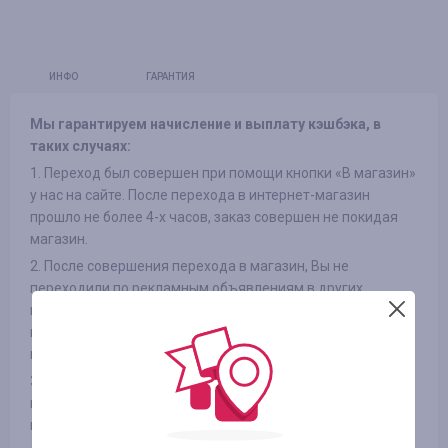
ИНФО
ГАРАНТИЯ
Мы гарантируем начисление и выплату кэшбэка, в
таких случаях:
1. Переход был совершен при помощи кнопки «В магазин»
у нас на сайте. После перехода в интернет-магазин
прошло не более 4-х часов, заказ совершен не покидая
магазин.
2. После совершения перехода в магазин, Вы не
переходили по рекламным объявлениям в других
источниках и не переходили из рассылок интернет-
магазинов на сайт, так же не использовали сторонние
промокоды
3. Выбранный Вами товар участвует в кэшбэке (в
некоторых интернет-магазинах есть разделение на
категории, смотрите вкладку «ИНФОРМАЦИЯ/УСЛОВИЯ» )