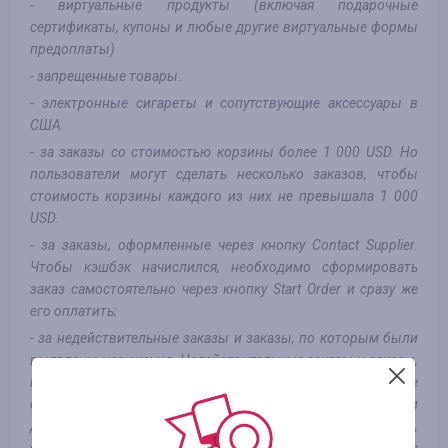
- виртуальные продукты (включая подарочные
сертификаты, купоны и любые другие виртуальные формы
предоплаты)
- запрещенные товары.
- электронные сигареты и сопутствующие аксессуары в
США.
- за заказы со стоимостью корзины более 1 000 USD. Но
пользователи могут сделать несколько заказов, чтобы
стоимость корзины каждого из них не превышала 1 000
USD.
- за заказы, оформленные через кнопку Contact Supplier.
Чтобы кэшбэк начислился, необходимо сформировать
заказ самостоятельно через кнопку Start Order и сразу же
его оплатить;
- за недействительные заказы и заказы, по которым были
выявлены нарушения. Недействительные заказы и заказы,
по которым были выявлены нарушения, включают, но не
ограничиваются: действия, сгенерированные различными
девайсами, программами или роботами; заказы,