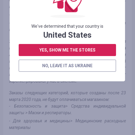
определенные как недействительные или заказы с
нарушениями, аналитическими алгоритмами Алибабы.
- за заказы, сделанные в приложении Alibaba
- кэшбэк начисляется только за покупки, сделанные в
We've determined that your country is
категории "Готово к отправке".
United States
2. В связи с повышенным спросом на медицинские изделия
из-за распространения COVID-19, с 23 марта 2020 года
YES, SHOW ME THE STORES
Alibaba временно исключает медицинские маски для лица и
медицинские расходные материалы из партнерской
NO, LEAVE IT AS UKRAINE
программы. Комиссия за такие товары не будет
выплачиваться, даже если данные заказы будут
зарегистрированы у нас в системе.
Заказы следующих категорий, которые созданы после 23
марта 2020 года, не будут оплачиваться магазином:
- Безопасность и защита> Средства индивидуальной
защиты > Маски и респираторы.
- Для здоровья и медицины> Медицинские расходные
материалы