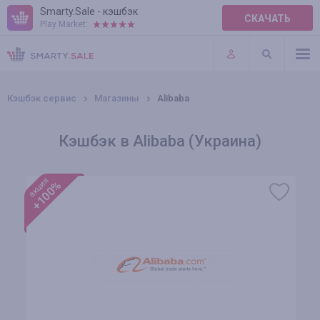
Smarty.Sale - кэшбэк
СКАЧАТЬ
Play Market:
ПРАВИЛА
ПЛАГИНЫ
Кэшбэк сервис
Магазины
Alibaba
Кэшбэк в Alibaba (Украина)
акция
+100%