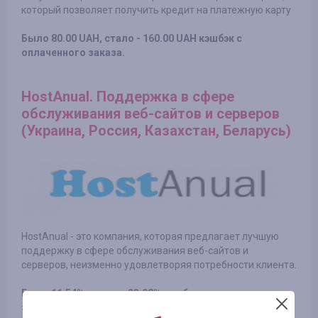
который позволяет получить кредит на платежную карту
Было 80.00 UAH, стало - 160.00 UAH кэшбэк с
оплаченного заказа.
HostAnual. Поддержка в сфере
обслуживания веб-сайтов и серверов
(Украина, Россия, Казахстан, Беларусь)
HostAnual - это компания, которая предлагает лучшую
поддержку в сфере обслуживания веб-сайтов и
серверов, неизменно удовлетворяя потребности клиента.
Было 11.54%, стало - 23.08% кэшбэка с оплаченного
заказа.