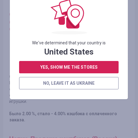
Coolicool. Онлайн-магазин электроники
(Украина, Россия, Казахстан, Беларусь,
США)
We've determined that your country is
United States
YES, SHOW ME THE STORES
Coolicool является онлайн-магазином электроники из
Китая. Магазин поставляет различные товары, такие как
NO, LEAVE IT AS UKRAINE
смартфоны, планшеты, аксессуары для телефонов, часы,
спортивные камеры, электронику для автомобилей,
игрушки.
Было 2.00 %, стало - 4.00% кэшбэка с оплаченного
заказа.