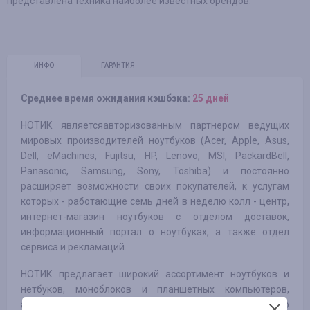
представлена техника наиболее известных брендов.
ИНФО
ГАРАНТИЯ
Среднее время ожидания кэшбэка:
25 дней
НОТИК являетсяавторизованным партнером ведущих
мировых производителей ноутбуков (Acer, Apple, Asus,
Dell, eMachines, Fujitsu, HP, Lenovo, MSI, PackardBell,
Panasonic, Samsung, Sony, Toshiba) и постоянно
расширяет возможности своих покупателей, к услугам
которых - работающие семь дней в неделю колл - центр,
интернет-магазин ноутбуков с отделом доставок,
информационный портал о ноутбуках, а также отдел
сервиса и рекламаций.
НОТИК предлагает широкий ассортимент ноутбуков и
нетбуков, моноблоков и планшетных компьютеров,
аксессуаров и сумок для ноутбуков, сопутствующего