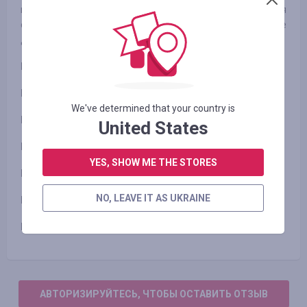
программного обеспечения, удобные и гибкие условия
оплаты и доставки, систему скидок и акций и многое
другое.
Категория 1
Телевизоры
Категория 2
Ноутбуки; Моноблоки; Планшеты; МФУ;
We've determined that your country is
Категория 3
Смартфоны
United States
Категория 4
Гаджеты
YES, SHOW ME THE STORES
Категория 5
Софт
NO, LEAVE IT AS UKRAINE
Категория 6
Сумки
Категория 7
Аксессуары
АВТОРИЗИРУЙТЕСЬ, ЧТОБЫ ОСТАВИТЬ ОТЗЫВ