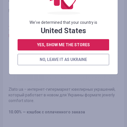
5.60% — кэшбэк с оплаченного заказа
We've determined that your country is
Zlato. Интернет-гипермаркет
United States
ювелирных украшений (Украина)
YES, SHOW ME THE STORES
NO, LEAVE IT AS UKRAINE
Zlato ua – интернет-гипермаркет ювелирных украшений,
который работает в новом для Украины формате jewerly
comfort store.
10.00% — кэшбэк с оплаченного заказа