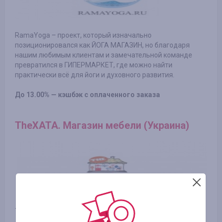
RamaYoga – проект, который изначально
позиционировался как ЙОГА МАГАЗИН, но благодаря
нашим любимым клиентам и замечательной команде
превратился в ГИПЕРМАРКЕТ, где можно найти
практически всё для йоги и духовного развития.
До 13.00% — кэшбэк с оплаченного заказа
TheXATA. Магазин мебели (Украина)
TheXATA - оригинальная мебель и аксессуары, яркий
декор для дома, офиса, кафе, ресторанов и гостиниц.