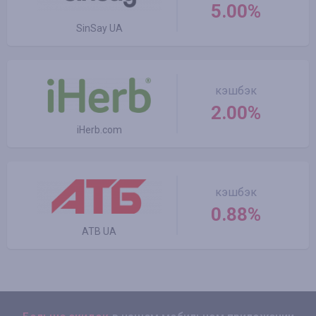
5.00%
SinSay UA
кэшбэк
2.00%
iHerb.com
кэшбэк
0.88%
ATB UA