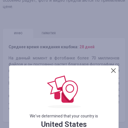
особенно радует, фото и видео предлагаются по приемлемой
цене.
ИНФО
ГАРАНТИЯ
Среднее время ожидания кэшбэка:
28 дней
На данный момент в фотобанке более 70 миллионов
файлов и он постоянно растет благодаря фотографам со
всего мира. С большой библиотекой, удобными
алгоритмами поиска и гибкими ценовыми планами,
Depositphotos является универсальной платформой для
творческих решений любого масштаба. Фотобанк
идеально подходит как для личного использования, так и
для креативных команд, которым нужны большие
объемы файлов.
We've determined that your country is
United States