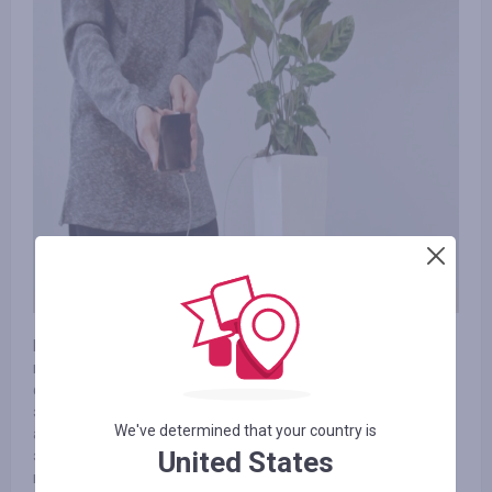
Bioo Lite является цветочным горшком, заряжающий
гаджеты пользователей. Аппарат умеет преобразить
фотосинтез от растений в самую настоящую
электроэнергию благодаря особого органического слоя,
We've determined that your country is
а также за счет воды с электродами. Применение
United States
энергии позволяется по USB-порту, стилизованному под
камень.