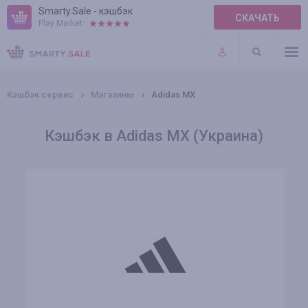
Smarty.Sale - кэшбэк
СКАЧАТЬ
Play Market:
ПРАВИЛА
ПЛАГИНЫ
Кэшбэк сервис
Магазины
Adidas MX
Кэшбэк в Adidas MX (Украина)