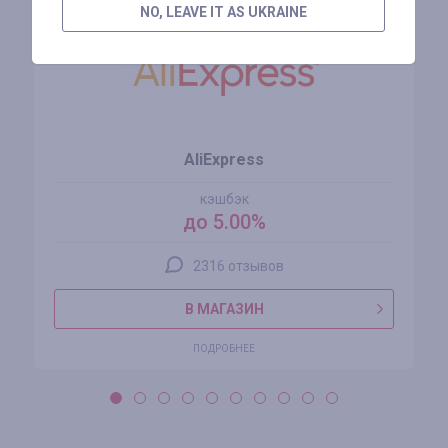
NO, LEAVE IT AS UKRAINE
AliExpress
кэшбэк
до 5.00%
2316 отзывов
В МАГАЗИН
ПОДРОБНЕЕ