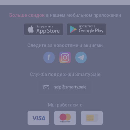
Больше скидок
в нашем мобильном приложении
Следите за новостями и акциями
Служба поддержки Smarty.Sale
help@smarty.sale
Мы работаем с