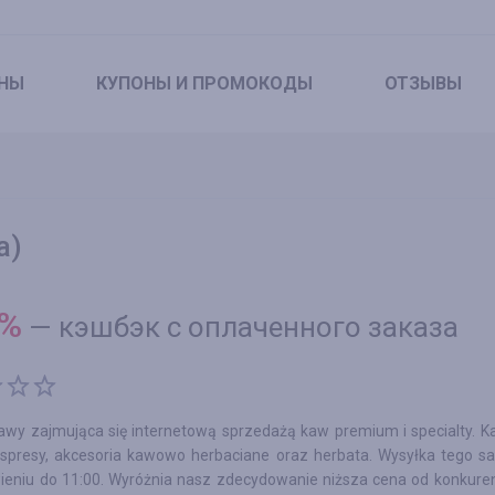
НЫ
КУПОНЫ
И ПРОМОКОДЫ
ОТЗЫВЫ
а)
%
—
кэшбэк с оплаченного заказа
kawy zajmująca się internetową sprzedażą kaw premium i specialty. 
kspresy, akcesoria kawowo herbaciane oraz herbata. Wysyłka tego s
ieniu do 11:00. Wyróżnia nasz zdecydowanie niższa cena od konkuren