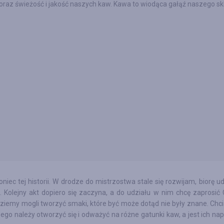
 oraz świeżość i jakość naszych kaw. Kawa to wiodąca gałąź naszego sk
ec tej historii. W drodze do mistrzostwa stale się rozwijam, biorę ud
 Kolejny akt dopiero się zaczyna, a do udziału w nim chcę zaprosić C
dziemy mogli tworzyć smaki, które być może dotąd nie były znane. Chc
ego należy otworzyć się i odważyć na różne gatunki kaw, a jest ich na