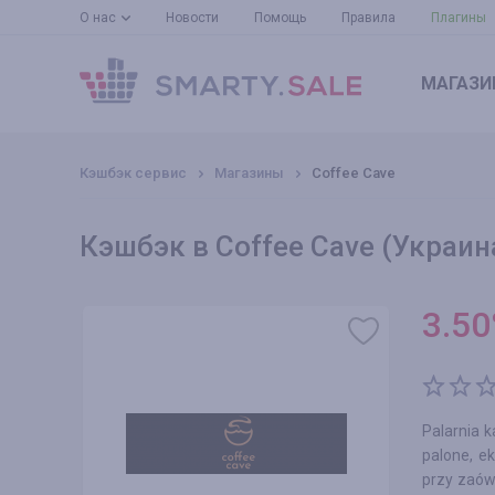
О нас
Новости
Помощь
Правила
Плагины
МАГАЗИ
Кэшбэк сервис
Магазины
Coffee Cave
Кэшбэк в Coffee Cave (Украин
3.50
Palarnia 
palone, e
przy zaów