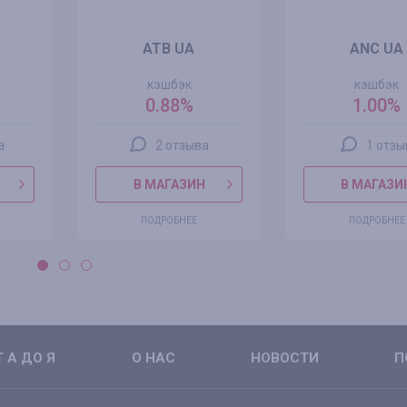
ATB UA
ANC UA
кэшбэк
кэшбэк
0.88%
1.00%
а
2 отзыва
1 отзы
В МАГАЗИН
В МАГАЗИ
ПОДРОБНЕЕ
ПОДРОБНЕЕ
 А ДО Я
О НАС
НОВОСТИ
П