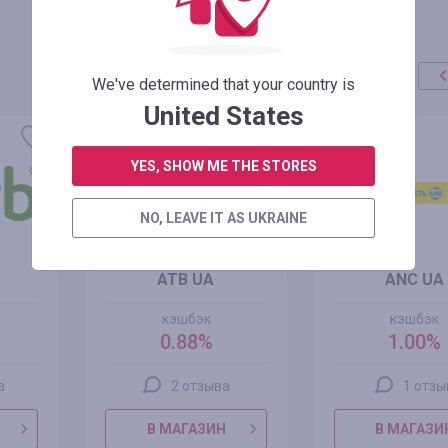
We've determined that your country is
United States
YES, SHOW ME THE STORES
NO, LEAVE IT AS UKRAINE
ATB UA
ANC UA
кэшбэк
кэшбэк
0.88%
1.00%
а
2 отзыва
1 отзы
В МАГАЗИН
В МАГАЗИ