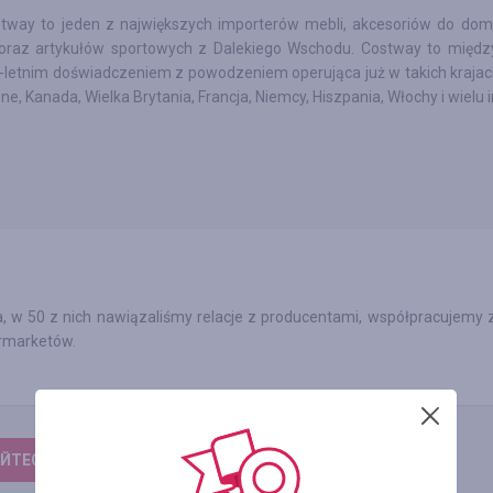
tway to jeden z największych importerów mebli, akcesoriów do domu
raz artykułów sportowych z Dalekiego Wschodu. Costway to międ
0-letnim doświadczeniem z powodzeniem operująca już w takich krajac
e, Kanada, Wielka Brytania, Francja, Niemcy, Hiszpania, Włochy i wielu 
, w 50 z nich nawiązaliśmy relacje z producentami, współpracujemy 
ermarketów.
ЙТЕСЬ, ЧТОБЫ ОСТАВИТЬ ОТЗЫВ