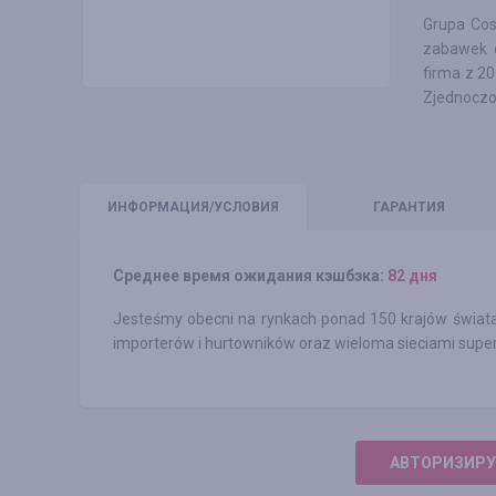
Grupa Cos
zabawek o
firma z 2
Zjednoczon
ИНФО
РМАЦИЯ/УСЛОВИЯ
ГАРАНТИЯ
Среднее время ожидания кэшбэка:
82 дня
Jesteśmy obecni na rynkach ponad 150 krajów świata
importerów i hurtowników oraz wieloma sieciami sup
АВТОРИЗИРУ