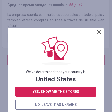
Среднее время ожидания кэшбэка:
55 дней
La empresa cuenta con múltiples sucursales en todo el país y
también ofrece compras en línea a través de su sitio web
oficial.
Orden de pago
0.53
%
АВТОРИЗИРУЙТЕСЬ, ЧТОБЫ ОСТАВИТЬ ОТЗЫВ
We've determined that your country is
United States
Похожие магазины
YES, SHOW ME THE STORES
NO, LEAVE IT AS UKRAINE