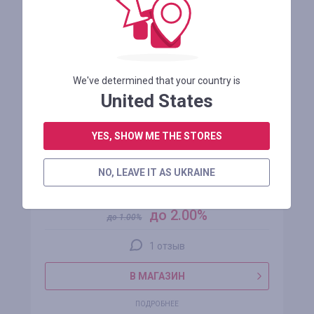
акция
+100%
We've determined that your country is
United States
YES, SHOW ME THE STORES
dhgate.com
NO, LEAVE IT AS UKRAINE
кэшбэк
до 2.00%
до
1.00
%
1 отзыв
В МАГАЗИН
ПОДРОБНЕЕ