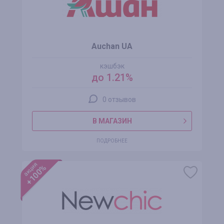
Auchan UA
кэшбэк
до 1.21%
0 отзывов
В МАГАЗИН
ПОДРОБНЕЕ
акция
+100%