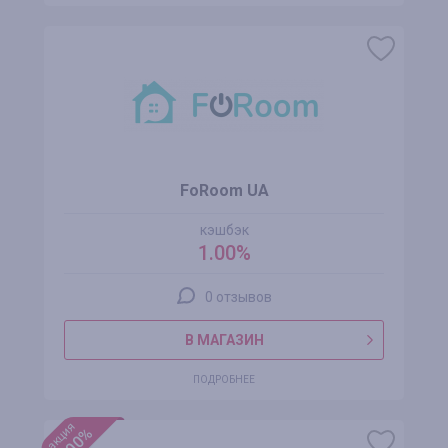
FoRoom UA
кэшбэк
1.00%
0 отзывов
В МАГАЗИН
ПОДРОБНЕЕ
акция
+100%