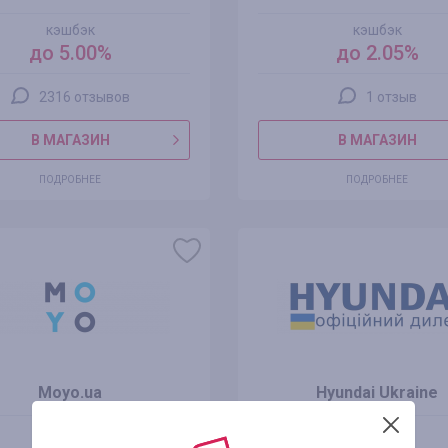
кэшбэк
кэшбэк
до 5.00%
до 2.05%
2316 отзывов
1 отзыв
В МАГАЗИН
В МАГАЗИН
ПОДРОБНЕЕ
ПОДРОБНЕЕ
Moyo.ua
Hyundai Ukraine
кэшбэк
кэшбэк