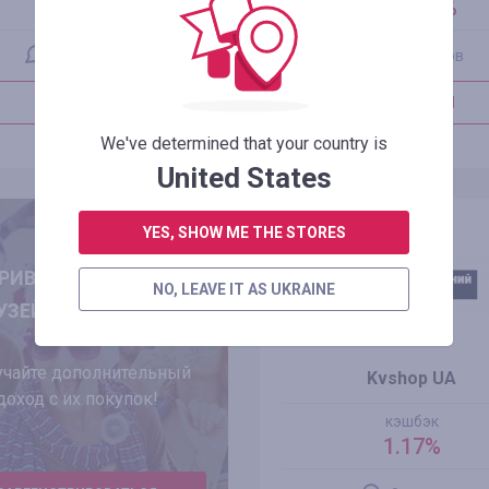
1.25%
до 2.05%
24 отзыва
0 отзывов
В МАГАЗИН
В МАГАЗИН
We've determined that your country is
ПОДРОБНЕЕ
ПОДРОБНЕЕ
United States
YES, SHOW ME THE STORES
РИВОДИТЕ К НАМ
NO, LEAVE IT AS UKRAINE
УЗЕЙ И ЗНАКОМЫХ!
чайте дополнительный
Kvshop UA
доход с их покупок!
кэшбэк
1.17%