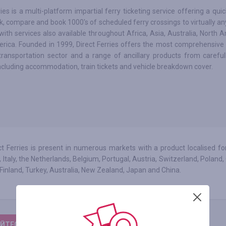
ries is a multi-platform impartial ferry ticketing service offering a qu
k, compare and book 1000's of scheduled ferry crossings to virtually an
with services also available throughout Africa, Asia, Australia, North 
ica. Founded in 1999, Direct Ferries offers the most comprehensive p
transportation sector and a range of ancillary products from careful
ncluding accommodation, train tickets and vehicle breakdown cover.
t Ferries is present in numerous markets with a product localised for
n, Italy, the Netherlands, Belgium, Portugal, Austria, Switzerland, Poland
Finland, Turkey, Australia, New Zealand, Japan and China.
ЙТЕСЬ, ЧТОБЫ ОСТАВИТЬ ОТЗЫВ