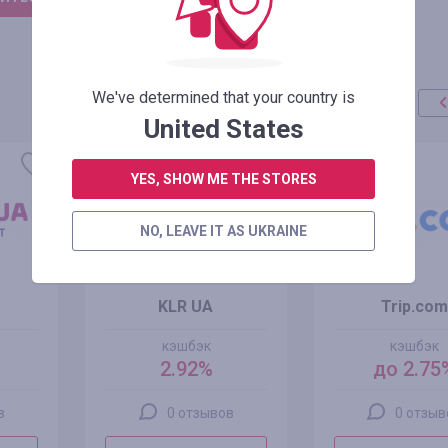
We've determined that your country is
United States
YES, SHOW ME THE STORES
NO, LEAVE IT AS UKRAINE
KLR UA
Trip.com
кэшбэк
кэшбэк
2.92%
до 2.75
в
0 отзывов
0 отзыв