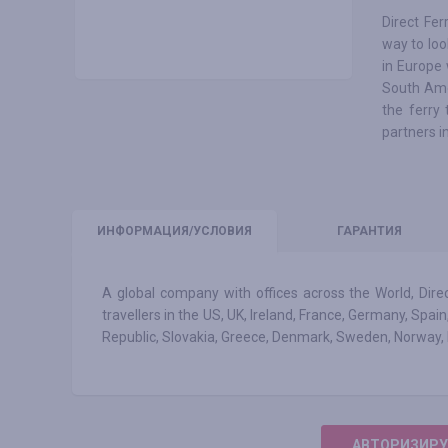
Direct Fer
way to loo
in Europe 
South Amer
the ferry 
partners i
ИНФО
РМАЦИЯ/УСЛОВИЯ
ГАРАНТИЯ
A global company with offices across the World, Direc
travellers in the US, UK, Ireland, France, Germany, Spai
Republic, Slovakia, Greece, Denmark, Sweden, Norway, 
АВТОРИЗИРУ