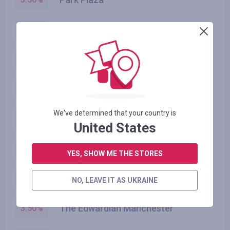
Art’Otels
3.50
%
Edwardian Hotels
3.50
%
Country Inn
3.50
%
We've determined that your country is
Radisson Individuals
3.50
%
United States
Radisson Hotels
3.50
%
YES, SHOW ME THE STORES
Prize by Radisson
3.50
%
NO, LEAVE IT AS UKRAINE
The Edwardian Manchester
3.50
%