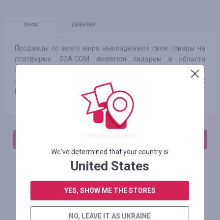
ИНФО
ГАРАНТИЯ
Продавцы со всего мира выкладывают свои товары на
платформе. G2A.COM является лидером в области
онлайн-безопасности и получил престижную награду
American CNP Award вместе с такими компаниями, как
Microsoft, Barclay's Bank и First Data.
АВТОРИЗИРУЙТЕСЬ, ЧТОБЫ ОСТАВИТЬ ОТЗЫВ
We've determined that your country is
United States
Похожие магазины
YES, SHOW ME THE STORES
NO, LEAVE IT AS UKRAINE