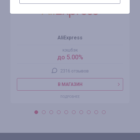
AliExpress
кэшбэк
до 5.00%
2316 отзывов
В МАГАЗИН
ПОДРОБНЕЕ