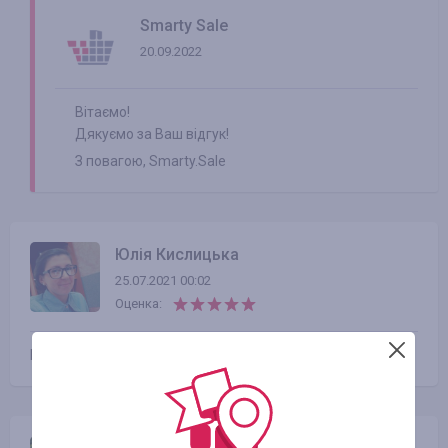
Smarty Sale
20.09.2022
Вітаємо!
Дякуємо за Ваш відгук!
З повагою, Smarty.Sale
Юлія Кислицька
25.07.2021 00:02
Оценка:
Кешбек пришёл недели через три.