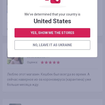
Ельвіна Ахвердієва
16.02.2021 12:59
Оценка:
We've determined that your country is
United States
Уже не первый раз заказываю в этом магазине. Всегда
приходит кешбек. Спасибо
YES, SHOW ME THE STORES
NO, LEAVE IT AS UKRAINE
Лилия Смолинская
30.03.2020 22:11
Оценка:
Люблю этот магазин. Кешбек был всегда во время. А
сейчас наверное из-за короновируса (карантина) уже
больше месяца жду.