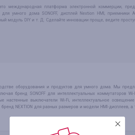
это международная платформа электронной коммерции, пре
 для умного дома SONOFF, дисплей Nextion HMI, приемники Ai
ный модуль DIY и т. Д. Сделайте инновации проще, ведите прост
водстве оборудования и продуктов для умного дома. Мы пред
ключая бренд SONOFF для интеллектуальных коммутаторов Wi-F
ые настенные выключатели Wi-Fi, интеллектуальное освещение 
, бренд NEXTION для разных размеров и модели HMI-дисплеев, а