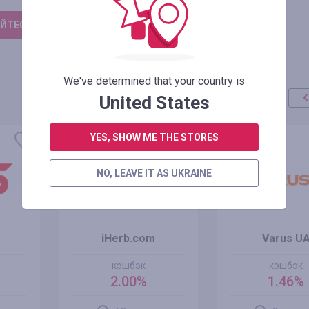
ЙТЕСЬ, ЧТОБЫ ОСТАВИТЬ ОТЗЫВ
We've determined that your country is
United States
YES, SHOW ME THE STORES
NO, LEAVE IT AS UKRAINE
iHerb.com
Varus U
кэшбэк
кэшбэк
2.00%
1.46%