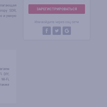
длагающая
ЗАРЕГИСТРИРОВАТЬСЯ
rspy SDR,
ую и умную
Или войдите через соц сети
лагаем
i DIY,
Wi-Fi,
 также