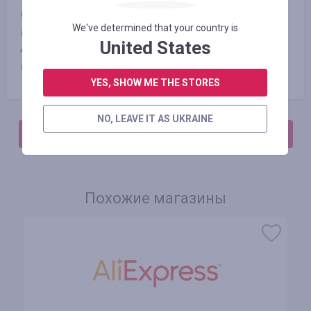
Категория 4: «Казаны, печи, подставки»
We've determined that your country is
Категория 5: «Кухонная бытовая техника», «Тандыры», «Все
United States
для пикника и грилинга», «Все для бани и сауны»
Категория 6: «Дача, сад и огород»
YES, SHOW ME THE STORES
NO, LEAVE IT AS UKRAINE
АВТОРИЗИРУЙТЕСЬ, ЧТОБЫ ОСТАВИТЬ ОТЗЫВ
Похожие магазины