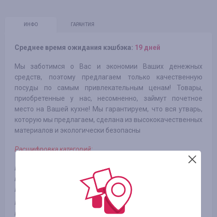
ИНФО
ГАРАНТИЯ
Среднее время ожидания кэшбэка:
19 дней
Мы заботимся о Вас и экономии Ваших денежных
средств, поэтому предлагаем только качественную
посуды по самым привлекательным ценам! Товары,
приобретенные у нас, несомненно, займут почетное
место на Вашей кухне! Мы гарантируем, что вся утварь,
которую мы предлагаем, сделана из высококачественных
материалов и экологически безопасны
Расшифровка категорий:
Категория 1: Категории «Посуда для дома», «Для чая и
кофе», «Хозтовары»
Категория 2: «Все для сервировки», «Хранение и упаковка»
Категория 3: «Ножи и аксессуары», «Самогоно пиво вино
варение», «Мангалы»