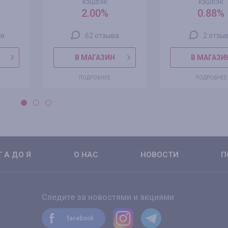
кэшбэк
кэшбэк
2.00%
0.88%
ов
62 отзыва
2 отзы
В МАГАЗИН
В МАГАЗИ
ПОДРОБНЕЕ
ПОДРОБНЕЕ
 А ДО Я
О НАС
НОВОСТИ
П
Следите за новостями и акциями
facebook