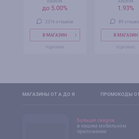
кэшбэк
кэшбэк
до 5.00%
1.93%
2316 отзывов
89 отзыв
В МАГАЗИН
В МАГАЗИН
ПОДРОБНЕЕ
ПОДРОБНЕЕ
МАГАЗИНЫ ОТ А ДО Я
ПРОМОКОДЫ ОТ
Больше скидок
в нашем мобильном
приложении