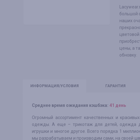
Lacywear.
большой о
наших оч
прекрасно
цветовой 
приобрест
цены, а т
обновку.
ИНФО
РМАЦИЯ/УСЛОВИЯ
ГАРАНТИЯ
Среднее время ожидания кэшбэка:
41 день
Огромный ассортимент качественных и красивых 
одежды. А еще – трикотаж для детей, одежда д
игрушки и многое другое. Всего порядка 1 миллио
мы разрабатываем и производим сами, на своей ш