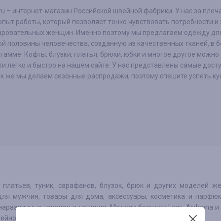
ru – интернет-магазин Российской швейной фабрики. У нас за плеч
пыт работы, который позволяет тонко чувствовать потребности и
аровательных женщин. Именно поэтому мы предлагаем одежду дл
й половины человечества, созданную из качественных тканей, в 
гамме. Кофты, блузки, платья, брюки, юбки и многое другое можно
и легко и быстро на нашем сайте. У нас представлены самые дост
ак же мы делаем сезонные распродажи, поэтому спешите успеть ку
платьев, туник, сарафанов, блузок, брюк и других моделей ж
ля мужчин, товары для дома, аксессуары, косметика и парфю
наразличных товаров в наличии. Модели брендов Lacy, Ardenna и 
вейной фабрике.