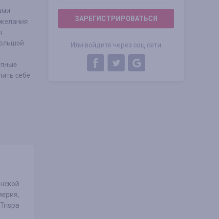
ами
ЗАРЕГИСТРИРОВАТЬСЯ
 желания
я
большой
Или войдите через соц сети
упные
пить себе
енской
мерия,
Trispa