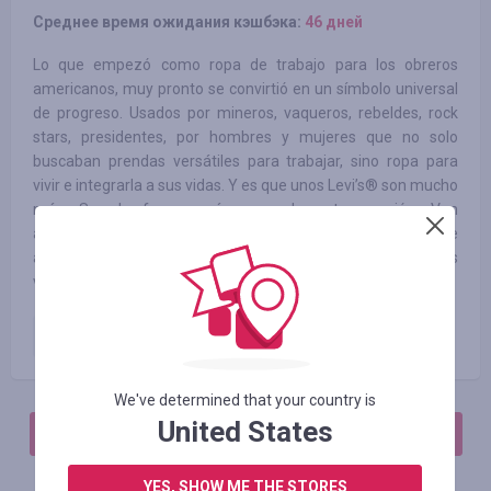
Среднее время ожидания кэшбэка:
46 дней
Lo que empezó como ropa de trabajo para los obreros
americanos, muy pronto se convirtió en un símbolo universal
de progreso. Usados por mineros, vaqueros, rebeldes, rock
stars, presidentes, por hombres y mujeres que no solo
buscaban prendas versátiles para trabajar, sino ropa para
vivir e integrarla a sus vidas. Y es que unos Levi’s® son mucho
más. Son la forma más pura de autoexpresión. Van
adquiriendo sutiles marcas de uso que te representan, se
adaptan a tu cuerpo e incorporan recuerdos de aventuras
vividas.
Оrden pagada
1.23
%
We've determined that your country is
United States
АВТОРИЗИРУЙТЕСЬ, ЧТОБЫ ОСТАВИТЬ ОТЗЫВ
YES, SHOW ME THE STORES