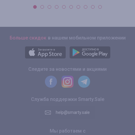
Больше скидок
в нашем мобильном приложении
Следите за новостями и акциями
Служба поддержки Smarty.Sale
help@smarty.sale
Мы работаем с