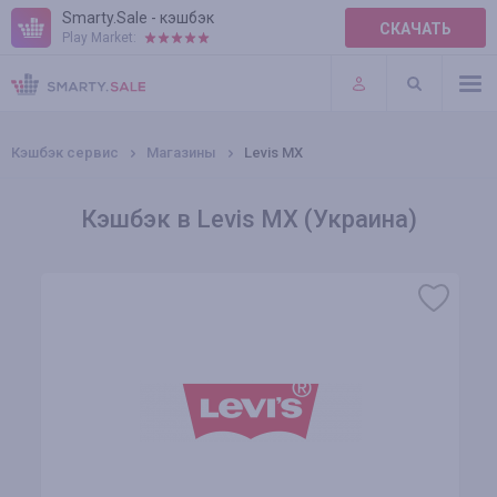
Smarty.Sale - кэшбэк
СКАЧАТЬ
Play Market:
ПРАВИЛА
ПЛАГИНЫ
Кэшбэк сервис
Магазины
Levis MX
Кэшбэк в Levis MX (Украина)