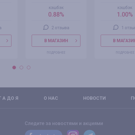
кэшбэк
кэшбэк
0.88%
1.00%
а
2 отзыва
1 отзы
В МАГАЗИН
В МАГАЗИ
ПОДРОБНЕЕ
ПОДРОБНЕЕ
 А ДО Я
О НАС
НОВОСТИ
П
Следите за новостями и акциями