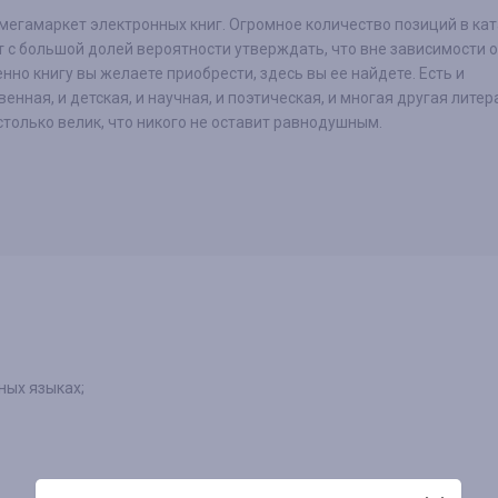
мегамаркет электронных книг. Огромное количество позиций в ка
 с большой долей вероятности утверждать, что вне зависимости от
нно книгу вы желаете приобрести, здесь вы ее найдете. Есть и
енная, и детская, и научная, и поэтическая, и многая другая литер
только велик, что никого не оставит равнодушным.
ных языках;