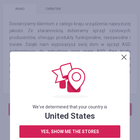
ИНФО
ГАРАНТИЯ
Dostarczamy klientom z całego kraju urządzenia najwyższej
jakości. Ze starannością dobieramy sprzęt czołowych
producentów, oferując produkty funkcjonalne, niezawodne i
trwałe. Dzięki nam wyposażysz swój dom w sprzęt AGD
wolnostojący, do zabudowy oraz małe AGD. Bez trudu
dobierzesz też odpowiedni telewizor, nowoczesny smartfon
lub laptop. W naszej ofercie znajdziesz również wiele modeli
urządzeń elektrycznych, będących ekologicznym i
ekonomicznym środkiem transportu, na miarę XXI wieku.
We've determined that your country is
АВТОРИЗИРУЙТЕСЬ, ЧТОБЫ ОСТАВИТЬ ОТЗЫВ
United States
YES, SHOW ME THE STORES
Похожие магазины