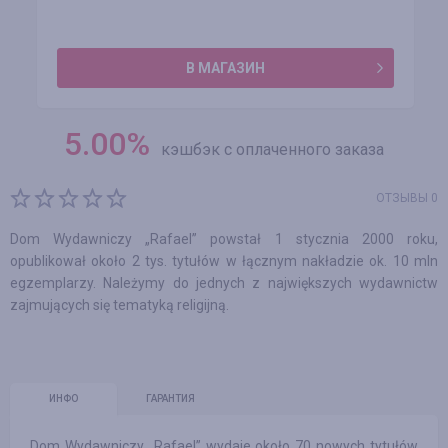
В МАГАЗИН
5.00
%
кэшбэк с оплаченного заказа
ОТЗЫВЫ 0
Dom Wydawniczy „Rafael” powstał 1 stycznia 2000 roku,
opublikował około 2 tys. tytułów w łącznym nakładzie ok. 10 mln
egzemplarzy. Należymy do jednych z największych wydawnictw
zajmujących się tematyką religijną.
ИНФО
ГАРАНТИЯ
Dom Wydawniczy „Rafael” wydaje około 70 nowych tytułów