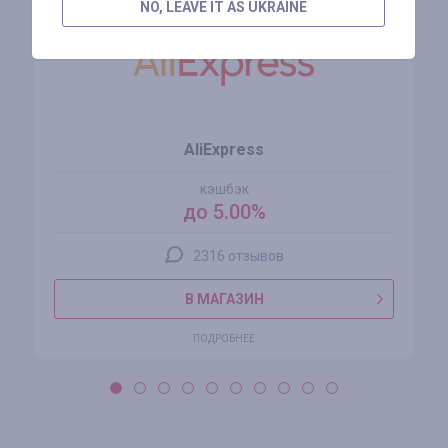
NO, LEAVE IT AS UKRAINE
AliExpress
кэшбэк
до 5.00%
2316 отзывов
В МАГАЗИН
ПОДРОБНЕЕ