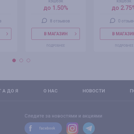
кэшбэк
кэшбэк
до 1.50%
до 2.75
в
8 отзывов
0 отзыв
В МАГАЗИН
В МАГАЗИ
ПОДРОБНЕЕ
ПОДРОБНЕЕ
 А ДО Я
О НАС
НОВОСТИ
П
Следите за новостями и акциями
facebook