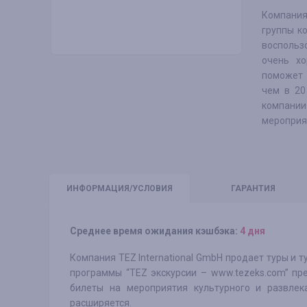
Компания
группы к
воспользо
очень хо
поможет 
чем в 20
компании
мероприя
ИНФО
РМАЦИЯ/УСЛОВИЯ
ГАРАНТИЯ
Среднее время ожидания кэшбэка:
4 дня
Компания TEZ International GmbH продает туры и т
программы “TEZ экскурсии – www.tezeks.com” пр
билеты на мероприятия культурного и развлека
расширяется.