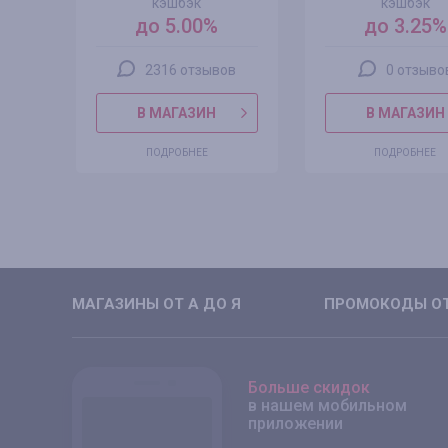
кэшбэк
кэшбэк
до 5.00%
до 3.25%
2316 отзывов
0 отзыво
В МАГАЗИН
В МАГАЗИН
ПОДРОБНЕЕ
ПОДРОБНЕЕ
МАГАЗИНЫ ОТ А ДО Я
ПРОМОКОДЫ ОТ
Больше скидок
в нашем мобильном
приложении