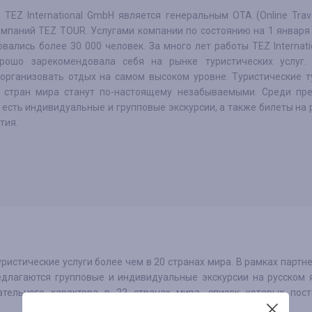
 TEZ International GmbH является генеральным OTA (Online Trav
омпаний TEZ TOUR. Услугами компании по состоянию на 1 января
вались более 30 000 человек. За много лет работы TEZ Internat
рошо зарекомендовала себя на рынке туристических услуг.
организовать отдых на самом высоком уровне. Туристические т
 стран мира станут по-настоящему незабываемыми. Среди пр
 есть индивидуальные и групповые экскурсии, а также билеты на
тия.
уристические услуги более чем в 20 странах мира. В рамках партн
едлагаются групповые и индивидуальные экскурсии на русском 
тельного характера в 22 странах мира, список которых пост