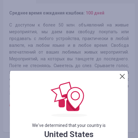
Среднее время ожидания кэшбэка:
100 дней
С доступом к более 50 млн. объявлений на живые
мероприятия, мы даем вам свободу покупать или
продавать с любого устройства, практически в любой
валюте, на любом языке и в любое время. Свобода
впечатлений от ваших любимых живых мероприятий.
Мероприятий, на которых вы танцуете до последнего.
Поёте не стесняясь. Смеетесь до слез. Срываете голос,
поддерживая свою команду или спортсмена на
соревнованиях. В окружении таких же любителей живых
эмоций, как и вы. Эти моменты - одни из самых ценных в
жизни.
Примечание:
Перепродажа билетов в ОАЭ запрещена.
Оплаченный заказ
2.73
%
We've determined that your country is
United States