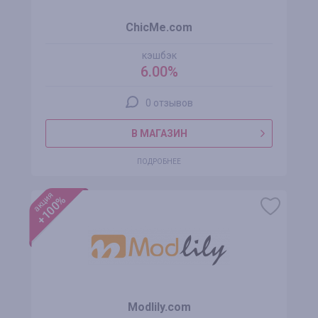
ChicMe.com
кэшбэк
6.00%
0 отзывов
В МАГАЗИН
ПОДРОБНЕЕ
акция
+100%
Modlily.com