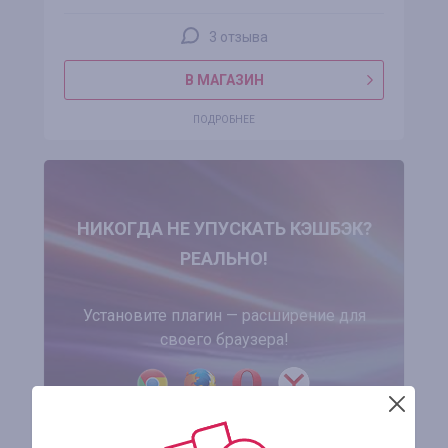
3 отзыва
В МАГАЗИН
ПОДРОБНЕЕ
НИКОГДА НЕ УПУСКАТЬ КЭШБЭК?
РЕАЛЬНО!
Установите плагин — расширение для
своего браузера!
УСТАНОВИТЬ