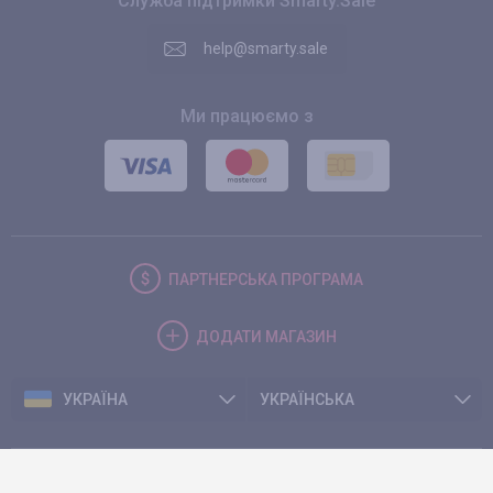
Служба підтримки Smarty.Sale
help@smarty.sale
Ми працюємо з
ПАРТНЕРСЬКА
ПРОГРАМА
ДОДАТИ
МАГАЗИН
УКРАЇНА
УКРАЇНСЬКА
© 2026. Smarty.Sale. All rights reserved.
Клієнтська угода