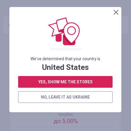
ІНФО
ГАРАНТІЯ
КУПОНИ
(0)
Промокоди відсутні
Схожі магазини
We've determined that your country is
United States
YES, SHOW ME THE STORES
NO, LEAVE IT AS UKRAINE
AliExpress
кешбек
до 5.00%