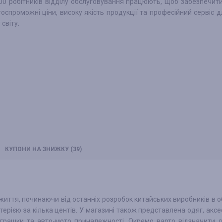
00 робітників відділу обслуговування працюють, щоб забезпечит
оспроможні ціни, високу якість продукції та професійний сервіс дл
світу.
КУПОНИ
НА ЗНИЖКУ
(39)
иття, починаючи від останніх розробок китайських виробників в о
ерією за кілька центів. У магазині також представлена ​​одяг, аксе
 іграшки та авто-мото приналежності. Окремо варто відзначити 