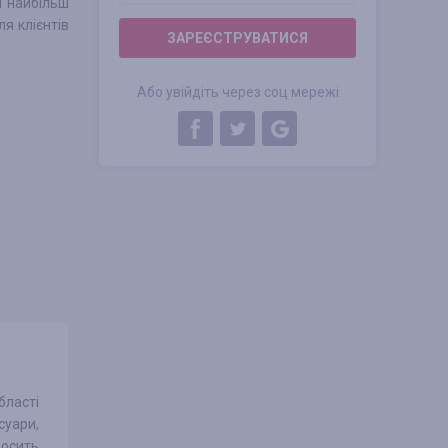
и найбільш
я клієнтів
ЗАРЕЄСТРУВАТИСЯ
Або увійдіть через соц мережі
бласті
суари,
досить