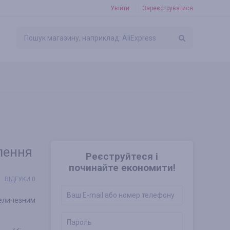
Увійти
Зареєструватися
лення
Реєструйтеся і
починайте економити!
ВІДГУКИ 0
величезним