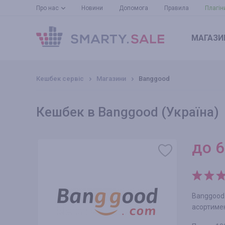
Про нас
Новини
Допомога
Правила
Плагін
МАГАЗИ
Кешбек сервіс
Магазини
Banggood
Кешбек в Banggood (Україна)
до
6
Banggood
асортимен