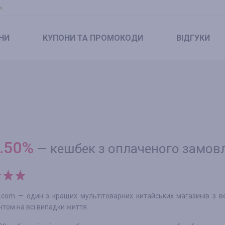
и
НИ
КУПОНИ
ТА ПРОМОКОДИ
ВІДГУКИ
.50
%
—
кешбек з оплаченого замов
.com — один з кращих мультітоварних китайських магазинів з 
том на всі випадки життя.