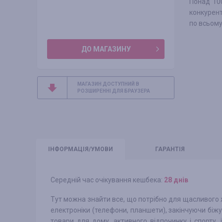
Понад 10
конкурент
по всьому 
ДО МАГАЗИНУ
МАГАЗИН ДОСТУПНИЙ В
РОЗШИРЕННІ ДЛЯ БРАУЗЕРА
ІНФО
РМАЦІЯ/УМОВИ
ГАРАНТІЯ
Середній час очікування кешбека:
28 днів
Тут можна знайти все, що потрібно для щасливого ж
електроніки (телефони, планшети), закінчуючи біжут
товари для дому, активного відпочинку і спорту,