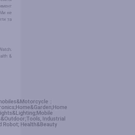
тимент
 Ми не
ети та
Watch;
ealth &
omobiles&Motorcycle；
tronics;Home&Garden;Home
ights&Lighting;Mobile
Outdoor;Tools, Industrial
nd Robot; Health&Beauty