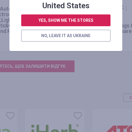
Paid order Category 2:
United States
3.00
%
Smartphones；Tablet PC；
: Automobiles&Motorcycle；
Cleaning Appliances
ctronics;Home&Garden;Home
Lights&Lighting;Mobile
YES, SHOW ME THE STORES
s&Outdoor;Tools, Industrial
Paid order Category 3: Bags 
6.00
%
 and Robot; Health&Beauty
Shoes；Clothing and Appare
NO, LEAVE IT AS UKRAINE
ТЕСЬ, ЩОБ ЗАЛИШИТИ ВІДГУК