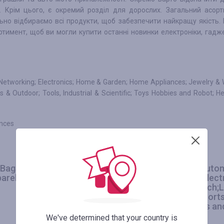
. Крім цього, є окремий розділ для дорослих. Загальний асор
льно відбираємо всі продукти, щоб забезпечити найкращу якість.
ртимент, щоб ви могли купити останні новинки електроніки, гадж
Networking; Electronics; Home & Garden; Home Appliances; Jewelry & 
s & Outdoor; Tools, Industrial & Scientific; Toys Hobbies and Robot; H
ances
 Bags
Paid order Category 1: Aut
arel
Computer&Networking;Elec
3.00
%
Appliances;Jewelry&Watch;L
Phones&Accessories; Sports&
& Scientific;Toys Hobbies a
；
We've determined that your country is