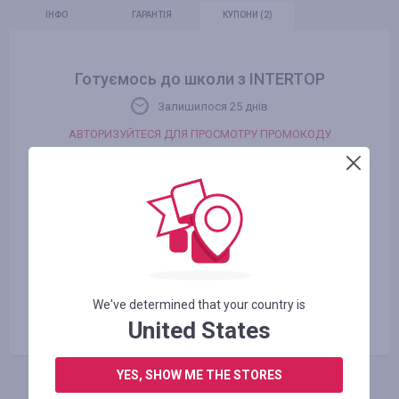
ІНФО
ГАРАНТІЯ
КУПОНИ
(2)
Готуємось до школи з INTERTOP
Залишилося 25 днів
АВТОРИЗУЙТЕСЯ ДЛЯ ПРОСМОТРУ ПРОМОКОДУ
До -70% в INTERTOP
Залишилося 1 місяць
АВТОРИЗУЙТЕСЯ ДЛЯ ПРОСМОТРУ ПРОМОКОДУ
We've determined that your country is
United States
YES, SHOW ME THE STORES
Схожі магазини