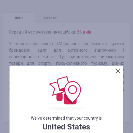
ІНФО
ГАРАНТІЯ
Середній час очікування кешбека:
26 днів
У мережі магазинів «Марафон» ви можете купити
брендовий одяг для активного відпочинку і
повсякденного життя. Тут представлені високоякісні
товари для спорту, гірськолижного туризму, різних
похідних напрямків (трекінг, хайкинг і бекпекінг) і ін. Крім
того, в каталогах мережі ви знайдете широкий
асортимент сезонних речей, серед яких представлений
чоловічий одяг, жіночий одяг, а також дитячий одяг ( в
тому числі речі для самих маленьких членів сім'ї).
Оплачене замовлення
3.20
%
We've determined that your country is
United States