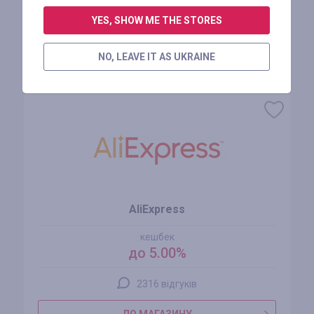
АВТОРИЗУЙТЕСЬ, ЩОБ ЗАЛИШИТИ ВІДГУК
YES, SHOW ME THE STORES
NO, LEAVE IT AS UKRAINE
Схожі магазини
AliExpress
кешбек
до 5.00%
2316 відгуків