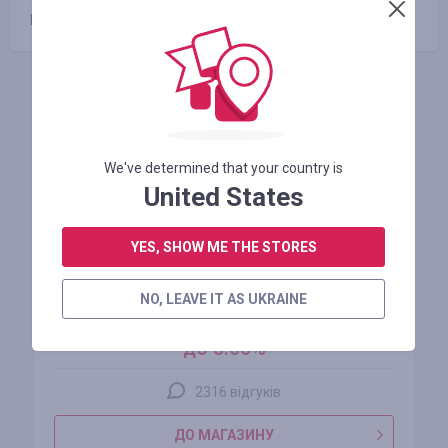
Промокоди відсутні
Схожі магазини
We've determined that your country is
United States
YES, SHOW ME THE STORES
AliExpress
NO, LEAVE IT AS UKRAINE
кешбек
до 5.00%
2316 відгуків
ДО МАГАЗИНУ