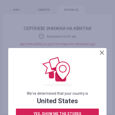
ІНФО
ГАРАНТІЯ
КУПОНИ
(2)
СЕРПНЕВІ ЗНИЖКИ НА КВИТКИ
Залишилося 23 днi
АВТОРИЗУЙТЕСЯ ДЛЯ ПРОСМОТРУ ПРОМОКОДУ
Знижка -20% на рейси до Італії з 18.06 по
31.08.
Залишилося 23 днi
АВТОРИЗУЙТЕСЯ ДЛЯ ПРОСМОТРУ ПРОМОКОДУ
We've determined that your country is
United States
YES, SHOW ME THE STORES