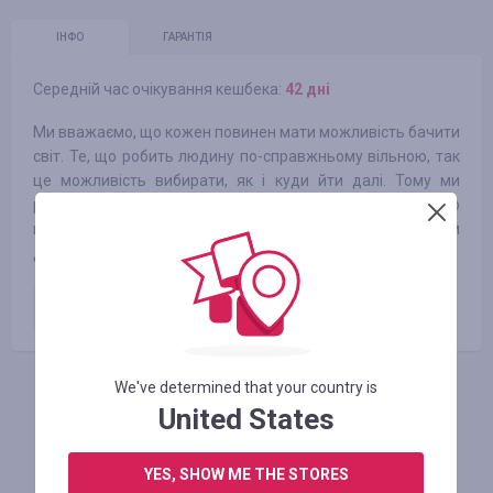
ІНФО
ГАРАНТІЯ
Середній час очікування кешбека:
42 днi
Ми вважаємо, що кожен повинен мати можливість бачити
світ. Те, що робить людину по-справжньому вільною, так
це можливість вибирати, як і куди йти далі. Тому ми
руйнуємо стереотипи туристичної індустрії, робимо
подорожі дешевими і робимо світ доступним і відкритим
для всіх.
Оплачене замовлення
1.50
%
We've determined that your country is
АВТОРИЗУЙТЕСЬ, ЩОБ ЗАЛИШИТИ ВІДГУК
United States
YES, SHOW ME THE STORES