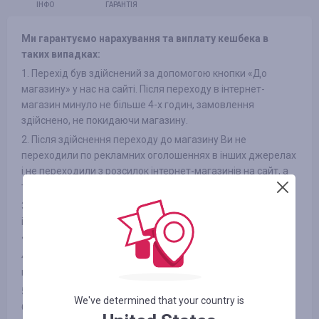
ІНФО
ГАРАНТІЯ
Ми гарантуємо нарахування та виплату кешбека в
таких випадках:
1. Перехід був здійснений за допомогою кнопки «До
магазину» у нас на сайті. Після переходу в інтернет-
магазин минуло не більше 4-х годин, замовлення
здійснено, не покидаючи магазину.
2. Після здійснення переходу до магазину Ви не
переходили по рекламних оголошеннях в інших джерелах
і не переходили з розсилок інтернет-магазинів на сайт, а
також не використовували сторонні промокоди
3. Обраний Вами товар бере участь в кешбека (в деяких
інтернет-магазинах є поділ на категорії, дивіться вкладку
«ІНФОРМАЦІЯ/УМОВИ» )
4. Після оплати товару Вами в інтернет-магазині Ви не
відмовилися від товару з будь-яких причин
5. Ви не використовуєте або відключили спеціальні
We've determined that your country is
блокувальники реклами, як-от AdBlock та інші