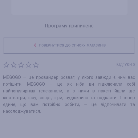
Програму припинено
ПОВЕРНУТИСЯ ДО СПИСКУ МАГАЗИНІВ
ВІДГУКИ 0
MEGOGO — це провайдер розваг, у якого завжди є чим вас
потішити. MEGOGO — це як ніби ви підключили собі
найпопулярніші телеканали, а з ними в пакеті йшли ще
кінотеатри, шоу, спорт, ігри, аудіокниги та подкасти. І тепер
єдине, що вам потрібно робити, — це відпочивати та
насолоджуватися.