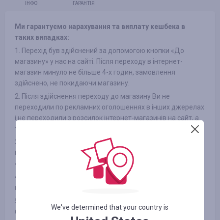
ІНФО
ГАРАНТІЯ
Ми гарантуємо нарахування та виплату кешбека в
таких випадках:
1. Перехід був здійснений за допомогою кнопки «До
магазину» у нас на сайті. Після переходу в інтернет-
магазин минуло не більше 4-х годин, замовлення
здійснено, не покидаючи магазину.
2. Після здійснення переходу до магазину Ви не
переходили по рекламних оголошеннях в інших джерелах
і не переходили з розсилок інтернет-магазинів на сайт, а
також не використовували сторонні промокоди
3. Обраний Вами товар бере участь в кешбека (в деяких
інтернет-магазинах є поділ на категорії, дивіться вкладку
«ІНФОРМАЦІЯ/УМОВИ» )
4. Після оплати товару Вами в інтернет-магазині Ви не
відмовилися від товару з будь-яких причин
5. Ви не використовуєте або відключили спеціальні
We've determined that your country is
блокувальники реклами, як-от AdBlock та інші